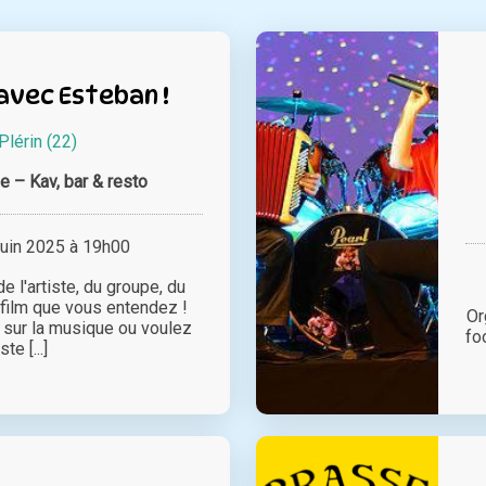
avec Esteban !
Plérin (22)
 – Kav, bar & resto
juin 2025 à 19h00
e l'artiste, du groupe, du
film que vous entendez !
Or
 sur la musique ou voulez
fo
ste [...]