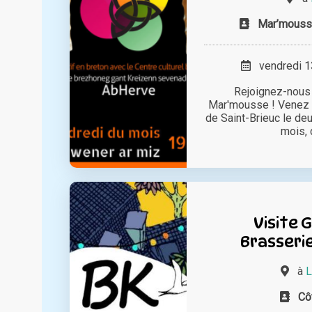
Mar’mousse
vendredi 13
Rejoignez-nous 
Mar'mousse ! Venez 
de Saint-Brieuc le d
mois, d
Visite 
Brasseri
à
L
Cô