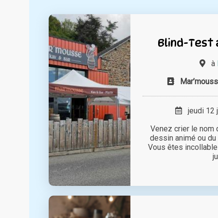
Blind-Test 
à
Mar’mousse
jeudi 12 
Venez crier le nom d
dessin animé ou du 
Vous êtes incollable
ju