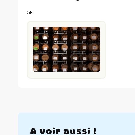
5€
A voir aussi !