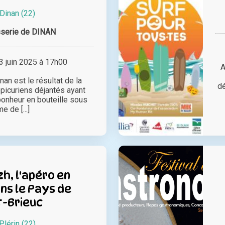
Dinan (22)
sserie de DINAN
 juin 2025 à 17h00
A
an est le résultat de la
dé
picuriens déjantés ayant
bonheur en bouteille sous
e de [...]
zh, l'apéro en
ns le Pays de
t-Brieuc
Plérin (22)