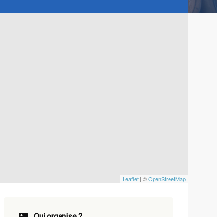
Leaflet
| ©
OpenStreetMap
Qui organise ?