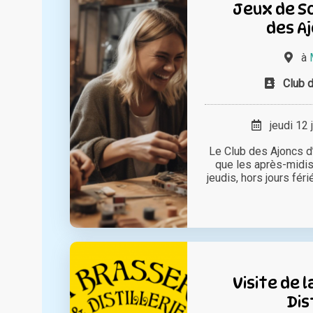
Jeux de So
des Aj
à
Club 
jeudi 12 
Le Club des Ajoncs d
que les après-midis
jeudis, hors jours fér
Visite de 
Dis