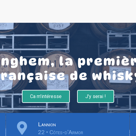
nghem, la premièr
française de whisk
Ca m'intéresse
J'y serai !
Lannion
22 • Côtes-d'Armor