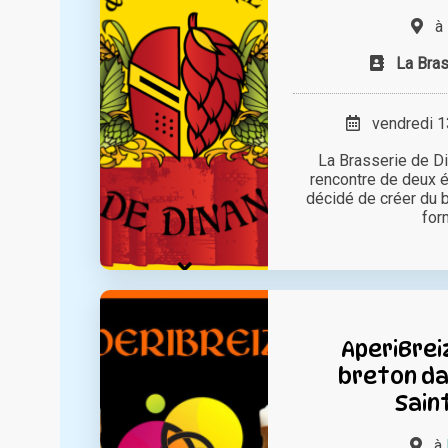
à
La Bra
vendredi 13
La Brasserie de Din
rencontre de deux é
décidé de créer du 
form
AperiBrei
breton da
Sain
à