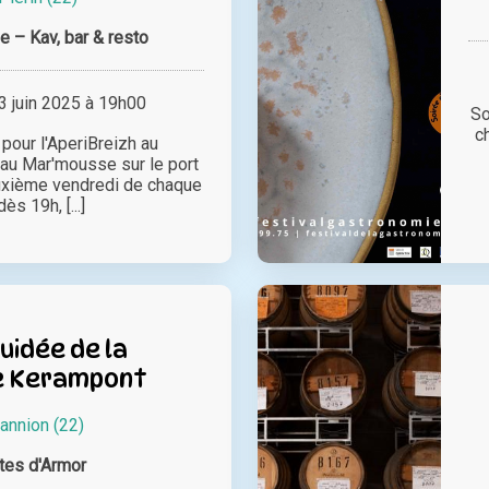
 – Kav, bar & resto
 juin 2025 à 19h00
So
c
pour l'AperiBreizh au
au Mar'mousse sur le port
euxième vendredi de chaque
ès 19h, [...]
Guidée de la
e Kerampont
annion (22)
tes d'Armor