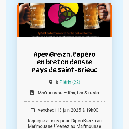
AperiBreizh, l'apéro
en breton dans le
Pays de Saint-Brieuc
à
Plérin (22)
Mar’mousse – Kav, bar & resto
vendredi 13 juin 2025 à 19h00
Rejoignez-nous pour l'AperiBreizh au
Mar'mousse ! Venez au Mar'mousse