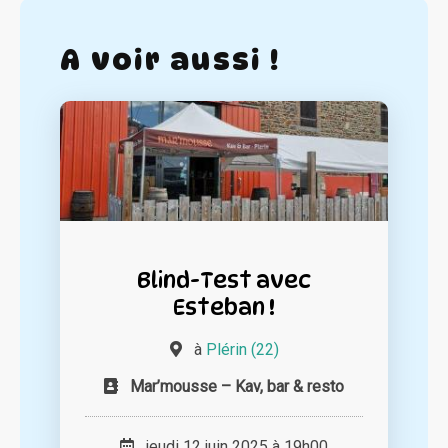
A voir aussi !
Blind-Test avec
Esteban !
à
Plérin (22)
Mar’mousse – Kav, bar & resto
jeudi 12 juin 2025 à 19h00