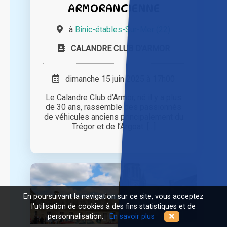
ARMORANCIENNE
à
Binic-étables-Sur-Mer (22)
CALANDRE CLUB D'ARMOR
dimanche 15 juin 2025 à 17h00
Le Calandre Club d’Armor, né il y a plus
de 30 ans, rassemble des passionnés
de véhicules anciens principalement du
Trégor et de l’Argoat. [...]
En poursuivant la navigation sur ce site, vous acceptez
l'utilisation de cookies à des fins statistiques et de
personnalisation.
En savoir plus