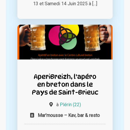
13 et Samedi 14 Juin 2025 à [...]
AperiBreizh, l'apéro
en breton dans le
Pays de Saint-Brieuc
à
Plérin (22)
Mar’mousse – Kav, bar & resto