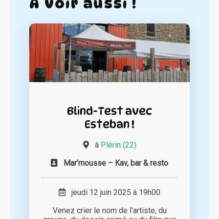
A voir aussi !
Blind-Test avec
Esteban !
à
Plérin (22)
Mar’mousse – Kav, bar & resto
jeudi 12 juin 2025 à 19h00
Venez crier le nom de l'artiste, du