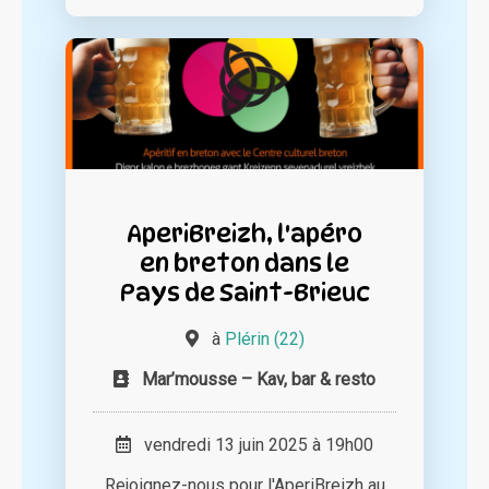
AperiBreizh, l'apéro
en breton dans le
Pays de Saint-Brieuc
à
Plérin (22)
Mar’mousse – Kav, bar & resto
vendredi 13 juin 2025 à 19h00
Rejoignez-nous pour l'AperiBreizh au