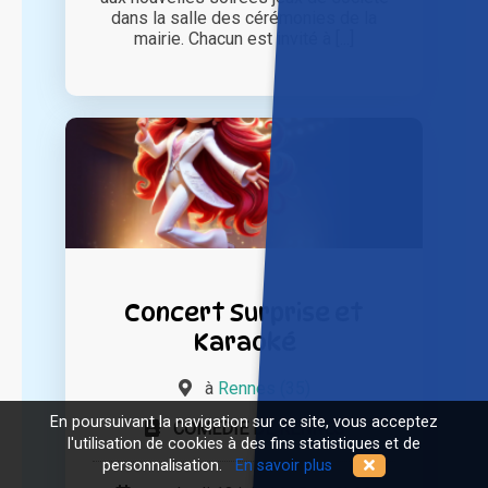
dans la salle des cérémonies de la
mairie. Chacun est invité à [...]
Concert Surprise et
Karaoké
à
Rennes (35)
En poursuivant la navigation sur ce site, vous acceptez
COMEDIE DE RENNES
l'utilisation de cookies à des fins statistiques et de
personnalisation.
En savoir plus