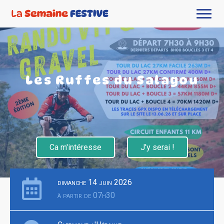
Les Ruffes du Salagou
Ca m'intéresse
J'y serai !
dimanche 14 juin 2026
à partir de 07h30