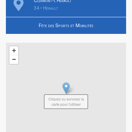
Clermont-l'Hérault
34 • Hérault
Fête des Sports et Mobilités
+
−
Cliquez ou survolez la
carte pour l'utiliser