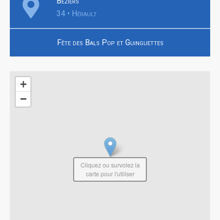
Béziers
34 • Hérault
Fête des Bals Pop et Guinguettes
+
−
Cliquez ou survolez la
carte pour l'utiliser