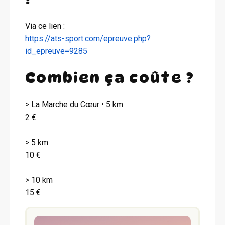
Via ce lien :
https://ats-sport.com/epreuve.php?
id_epreuve=9285
Combien ça coûte ?
> La Marche du Cœur • 5 km
2 €
> 5 km
10 €
> 10 km
15 €