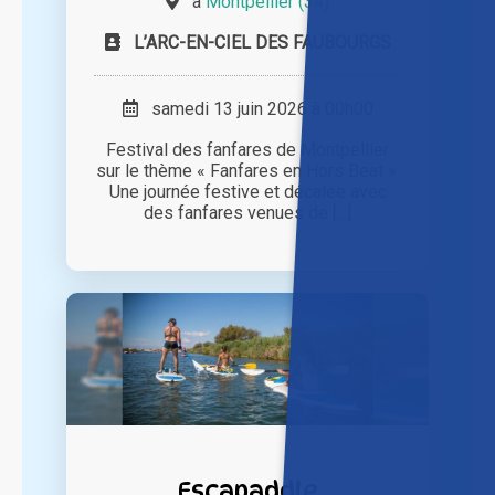
à
Montpellier (34)
L’ARC-EN-CIEL DES FAUBOURGS
samedi 13 juin 2026 à 00h00
Festival des fanfares de Montpellier
sur le thème « Fanfares en Hors Beat ».
Une journée festive et décalée avec
des fanfares venues de [...]
Escapaddle