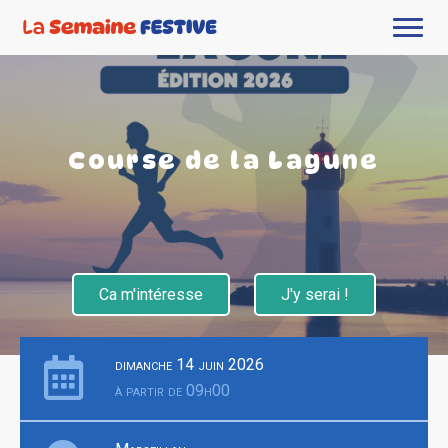
Course de la Lagune
Ca m'intéresse
J'y serai !
dimanche 14 juin 2026
à partir de 09h00