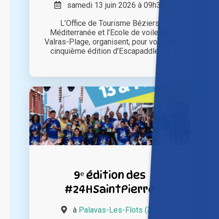
samedi 13 juin 2026 à 09h30
L’Office de Tourisme Béziers
Méditerranée et l’Ecole de voile de
Valras-Plage, organisent, pour vous, la
cinquième édition d’Escapaddle [...]
9ᵉ édition des
#24HSaintPierre
à
Palavas-Les-Flots (34)