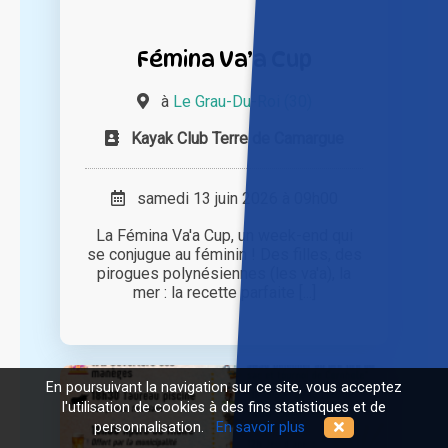
Fémina Va’a Cup
à
Le Grau-Du-Roi (30)
Kayak Club Terre de Camargue
samedi 13 juin 2026 à 09h00
La Fémina Va'a Cup, un week-end qui
se conjugue au féminin ! Des filles, des
pirogues polynésiennes (les va'a), la
mer : la recette parfaite [...]
En poursuivant la navigation sur ce site, vous acceptez
l'utilisation de cookies à des fins statistiques et de
personnalisation.
En savoir plus