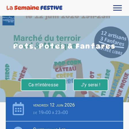
Pots, Potes & Fanfares
Ca m'intéresse
J'y serai !
vendredi 12 juin 2026
de 19h00 à 23h00