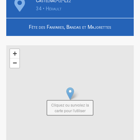
Castelnau-le-Lez
34 • Hérault
Fête des Fanfares, Bandas et Majorettes
+
−
Cliquez ou survolez la
carte pour l'utiliser