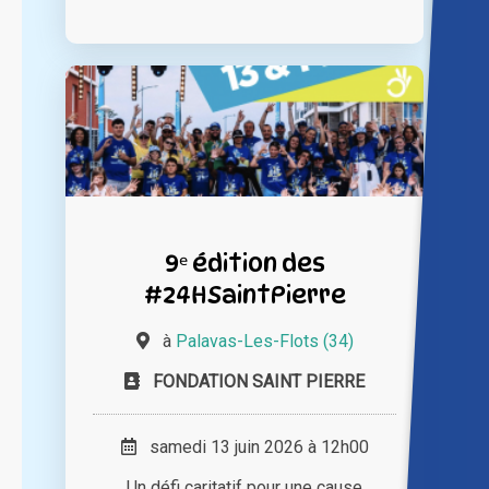
9ᵉ édition des
#24HSaintPierre
à
Palavas-Les-Flots (34)
FONDATION SAINT PIERRE
samedi 13 juin 2026 à 12h00
Un défi caritatif pour une cause