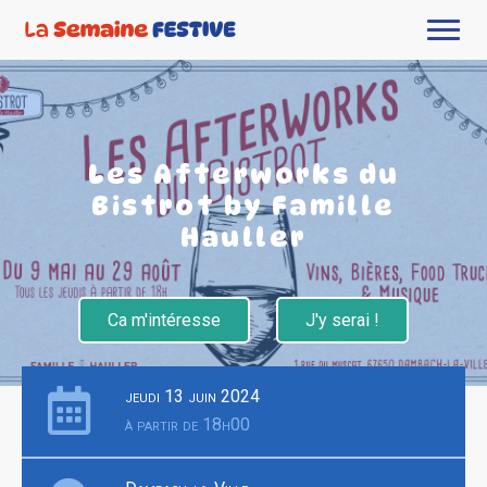
Les Afterworks du
Bistrot by Famille
Hauller
Ca m'intéresse
J'y serai !
jeudi 13 juin 2024
à partir de 18h00