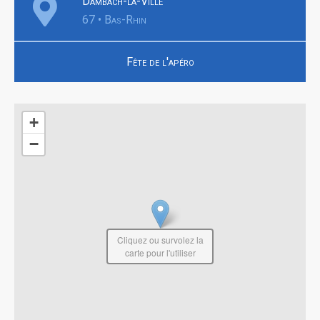
Dambach-la-Ville
67 • Bas-Rhin
Fête de l'apéro
+
−
Cliquez ou survolez la
carte pour l'utiliser