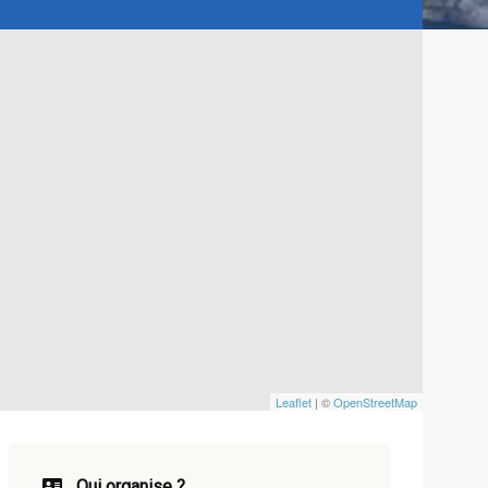
Leaflet
| ©
OpenStreetMap
Qui organise ?