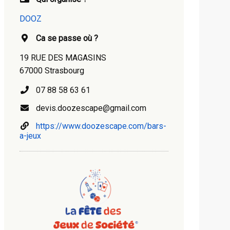
DOOZ
Ca se passe où ?
19 RUE DES MAGASINS
67000 Strasbourg
07 88 58 63 61
devis.doozescape@gmail.com
https://www.doozescape.com/bars-
a-jeux