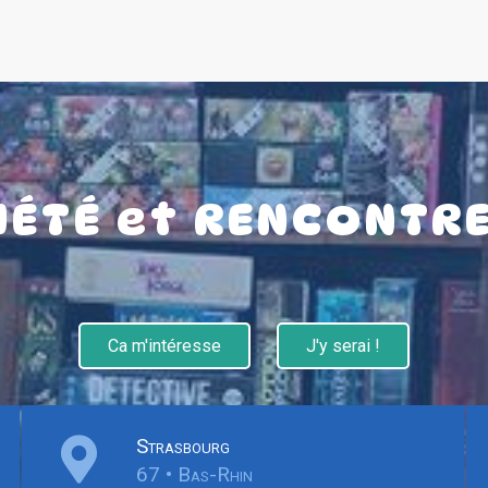
IÉTÉ et RENCONTR
Ca m'intéresse
J'y serai !
Strasbourg
67 • Bas-Rhin