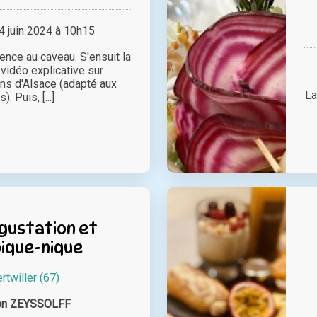
 juin 2024 à 10h15
nce au caveau. S'ensuit la
 vidéo explicative sur
ins d'Alsace (adapté aux
La
). Puis, [...]
égustation et
pique-nique
rtwiller (67)
on ZEYSSOLFF