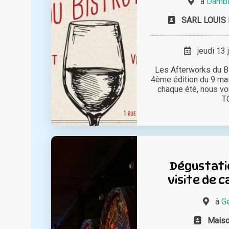
à
Damba
SARL LOUIS
jeudi 13 
Les Afterworks du Bi
4ème édition du 9 ma
chaque été, nous v
TO
Dégustatio
visite de 
à
Ge
Mais