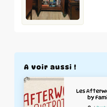
A voir aussi !
Les Afterwo
by Fami