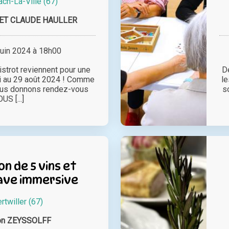
ch-La-Ville (67)
 ET CLAUDE HAULLER
juin 2024 à 18h00
strot reviennent pour une
De
i au 29 août 2024 ! Comme
le
ous donnons rendez-vous
so
US [...]
n de 5 vins et
cave immersive
rtwiller (67)
on ZEYSSOLFF