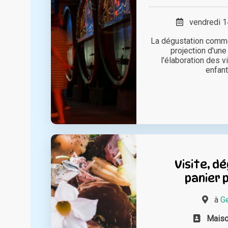
vendredi 14
La dégustation comme
projection d'une
l'élaboration des v
enfants
Visite, d
panier 
à
Ge
Mais