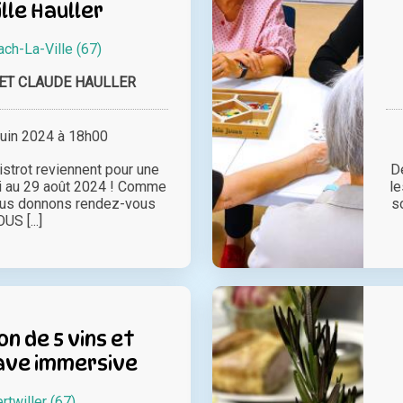
lle Hauller
ch-La-Ville (67)
 ET CLAUDE HAULLER
juin 2024 à 18h00
strot reviennent pour une
De
i au 29 août 2024 ! Comme
le
ous donnons rendez-vous
so
US [...]
n de 5 vins et
cave immersive
rtwiller (67)