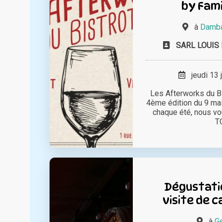
by Fami
à
Damba
SARL LOUIS
jeudi 13 
Les Afterworks du Bi
4ème édition du 9 ma
chaque été, nous v
TO
Dégustatio
visite de 
à
Ge