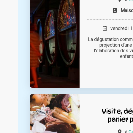
Mais
vendredi 14
La dégustation comme
projection d'une
l'élaboration des v
enfants
Visite, d
panier 
à
Ge