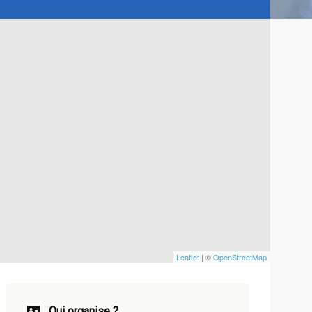
Leaflet
| ©
OpenStreetMap
Qui organise ?