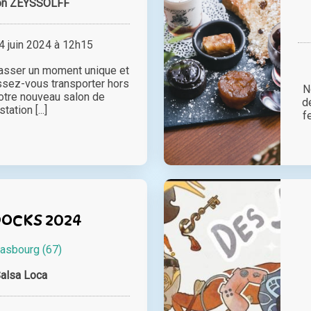
on ZEYSSOLFF
 juin 2024 à 12h15
asser un moment unique et
issez-vous transporter hors
N
otre nouveau salon de
d
tation [...]
f
DOCKS 2024
rasbourg (67)
alsa Loca