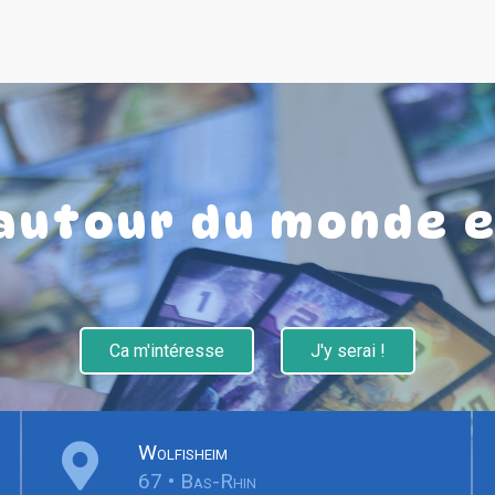
autour du monde 
Ca m'intéresse
J'y serai !
Wolfisheim
67 • Bas-Rhin