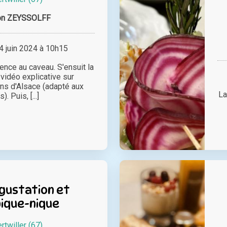
on ZEYSSOLFF
 juin 2024 à 10h15
nce au caveau. S'ensuit la
 vidéo explicative sur
ins d'Alsace (adapté aux
La
). Puis, [...]
égustation et
pique-nique
rtwiller (67)