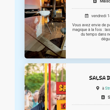
Mais
vendredi 14
Vous avez envie de p
magique à la fois : la
du temps dans n
dégus
SALSA 
à
St
S