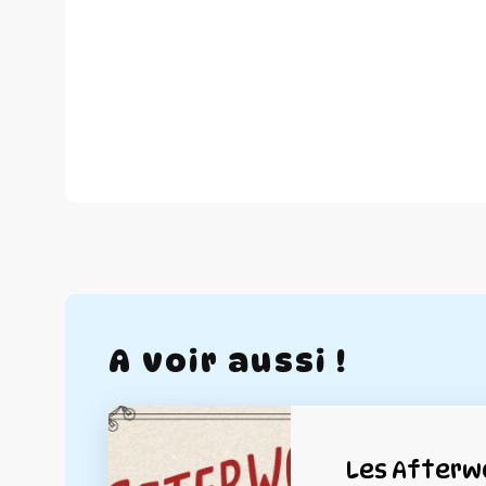
A voir aussi !
Les Afterwo