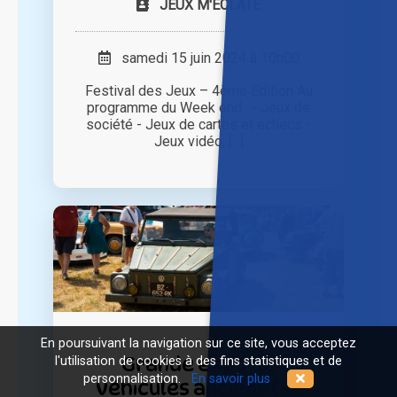
JEUX M'ECLATE
samedi 15 juin 2024 à 10h00
Festival des Jeux – 4ème Edition Au
programme du Week end : - Jeux de
société - Jeux de cartes et échecs -
Jeux vidéo, [...]
En poursuivant la navigation sur ce site, vous acceptez
Grande expo de
l'utilisation de cookies à des fins statistiques et de
personnalisation.
En savoir plus
véhicules anciens (5e