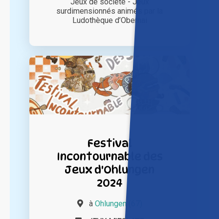
Jeux de société - Jeux
surdimensionnés animés par la
Ludothèque d’Obernai
Festival
Incontournable des
Jeux d'Ohlungen
2024
à
Ohlungen (67)