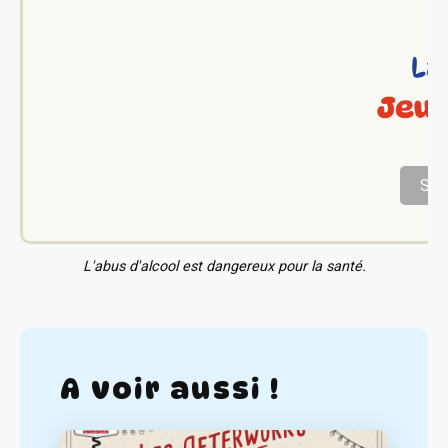
Sig
L'abus d'alcool est dangereux pour la santé.
A voir aussi !