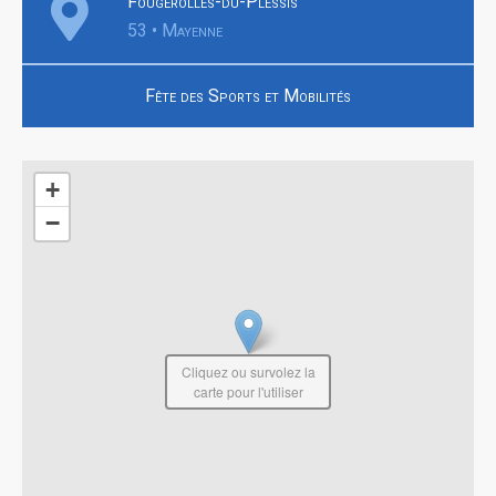
Fougerolles-du-Plessis
53 • Mayenne
Fête des Sports et Mobilités
+
−
Cliquez ou survolez la
carte pour l'utiliser