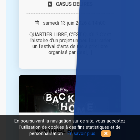
CASUS DELIRES
samedi 13 juin 2026 à 14h00
QUARTIER LIBRE, C’EST QUOI ? C’est
l’histoire d’un projet un peu fou : créer
un festival d’arts de rue à prix libre
organisé par des [...]
En poursuivant la navigation sur ce site, vous acceptez
l'utilisation de cookies à des fins statistiques et de
FESTIVAL BACK HOME
personnalisation.
En savoir plus