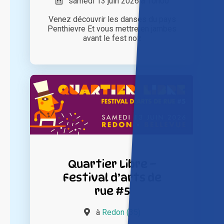
samedi 13 juin 2026 à 10h00
Venez découvrir les danses du pays
Penthievre Et vous mettre en jambes
avant le fest noz
Quartier Libre –
Festival d’arts de
rue #5
à
Redon (35)