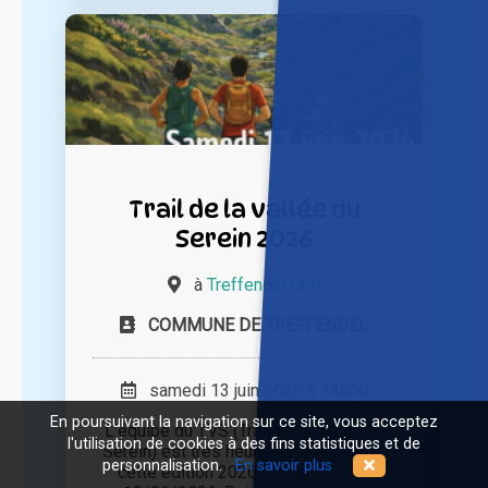
Trail de la vallée du
Serein 2026
à
Treffendel (35)
COMMUNE DE TREFFENDEL
samedi 13 juin 2026 à 14h00
En poursuivant la navigation sur ce site, vous acceptez
L'équipe du TVS (Trail de la vallée du
l'utilisation de cookies à des fins statistiques et de
Serein) est très heureuse d'organiser
personnalisation.
En savoir plus
cette édition 2026 qui aura lieu le