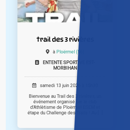
trail des 3 rivières
à
Ploërmel (56)
ENTENTE SPORTIVE EST-
MORBIHAN
samedi 13 juin 2026 à 15h30
Bienvenue au Trail des 3 rivières, un
événement organisé par le club
d'Athlètisme de Ploërmel ESEM et
étape du Challenge des Trails ! Au [...]