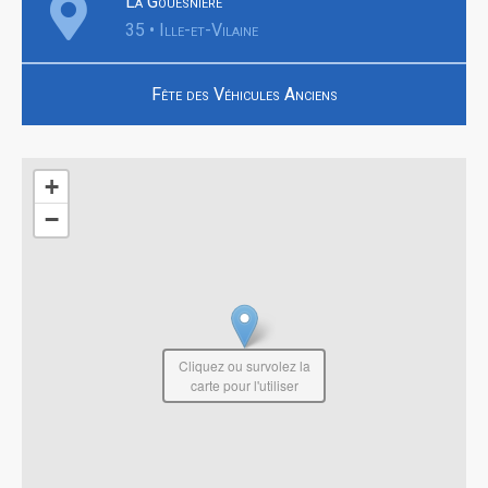
La Gouesnière
35 • Ille-et-Vilaine
Fête des Véhicules Anciens
+
−
Cliquez ou survolez la
carte pour l'utiliser