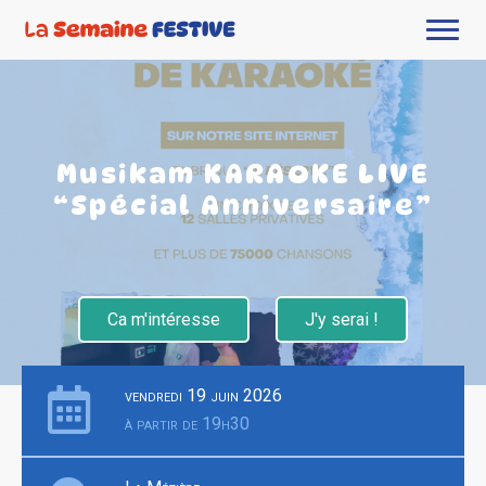
Musikam KARAOKE LIVE
“Spécial Anniversaire”
Ca m'intéresse
J'y serai !
vendredi 19 juin 2026
à partir de 19h30