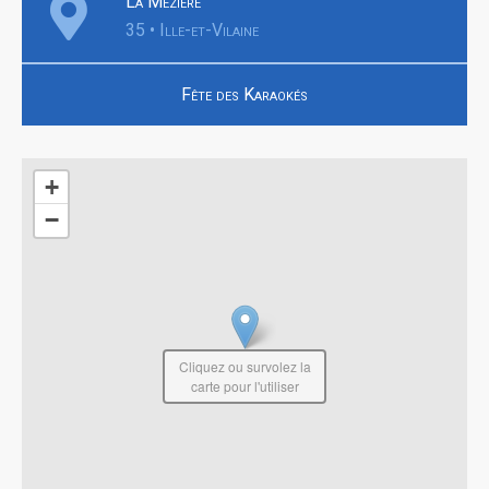
La Mézière
35 • Ille-et-Vilaine
Fête des Karaokés
+
−
Cliquez ou survolez la
carte pour l'utiliser