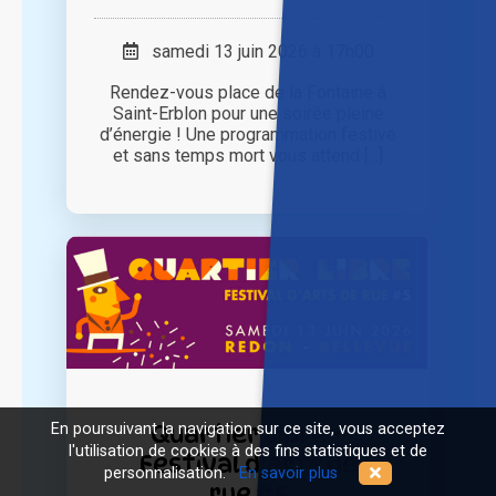
samedi 13 juin 2026 à 17h00
Rendez-vous place de la Fontaine à
Saint-Erblon pour une soirée pleine
d’énergie ! Une programmation festive
et sans temps mort vous attend [...]
Quartier Libre –
En poursuivant la navigation sur ce site, vous acceptez
l'utilisation de cookies à des fins statistiques et de
Festival d’arts de
personnalisation.
En savoir plus
rue #5