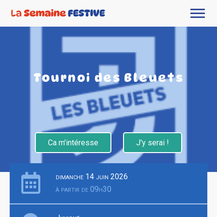
Tournoi des Bleuets
Ca m'intéresse
J'y serai !
dimanche 14 juin 2026
à partir de 09h30