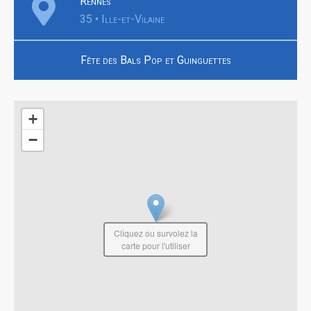
Rennes
35 • Ille-et-Vilaine
Fête des Bals Pop et Guinguettes
+
−
Cliquez ou survolez la
carte pour l'utiliser