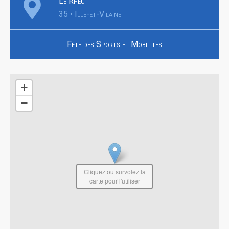
Le Rheu
35 • Ille-et-Vilaine
Fête des Sports et Mobilités
+
−
Cliquez ou survolez la
carte pour l'utiliser