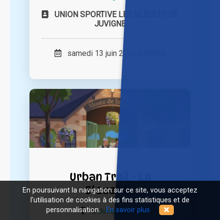
UNION SPORTIVE LES BLEUETS DE
JUVIGNE
samedi 13 juin 2026 à 09h30
Urban Trail - La
Bleuette
En poursuivant la navigation sur ce site, vous acceptez
l'utilisation de cookies à des fins statistiques et de
personnalisation.
En savoir plus
à
Juvigné (53)