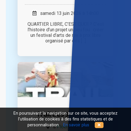
samedi 13 juin 2026 à 14h00
QUARTIER LIBRE, C’EST QUOI ? C’est
l’histoire d’un projet un peu fou : créer
un festival d’arts de rue à prix libre
organisé par des [...]
trail des 3 rivières
En poursuivant la navigation sur ce site, vous acceptez
l'utilisation de cookies à des fins statistiques et de
personnalisation.
En savoir plus
à
Ploërmel (56)