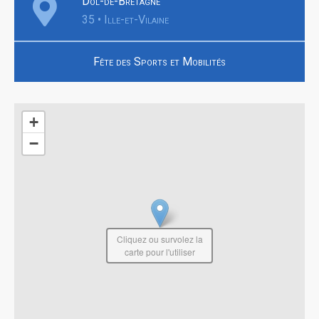
Dol-de-Bretagne
35 • Ille-et-Vilaine
Fête des Sports et Mobilités
+
−
Cliquez ou survolez la
carte pour l'utiliser