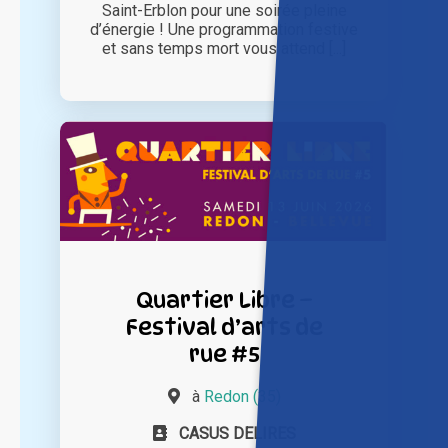
Saint-Erblon pour une soirée pleine
d’énergie ! Une programmation festive
et sans temps mort vous attend [...]
Quartier Libre –
Festival d’arts de
rue #5
à
Redon (35)
CASUS DELIRES