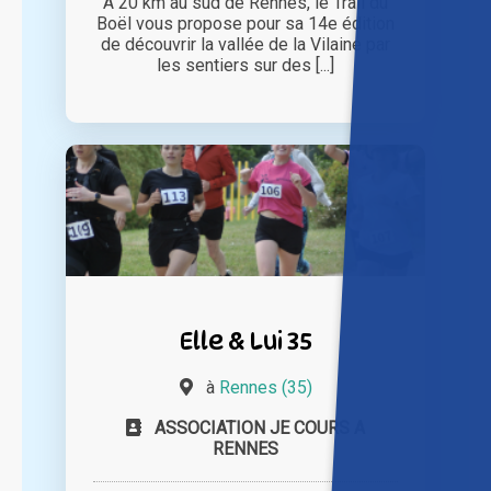
A 20 km au sud de Rennes, le Trail du
Boël vous propose pour sa 14e édition
de découvrir la vallée de la Vilaine par
les sentiers sur des [...]
Elle & Lui 35
à
Rennes (35)
ASSOCIATION JE COURS A
RENNES