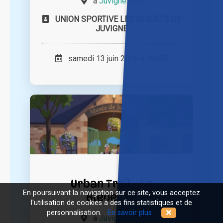
à
Juvigné (53)
UNION SPORTIVE LES BLEUETS DE
JUVIGNE
samedi 13 juin 2026 à 09h30
Urban Trail - La
En poursuivant la navigation sur ce site, vous acceptez
Bleuette
l'utilisation de cookies à des fins statistiques et de
personnalisation.
En savoir plus
à
Juvigné (53)