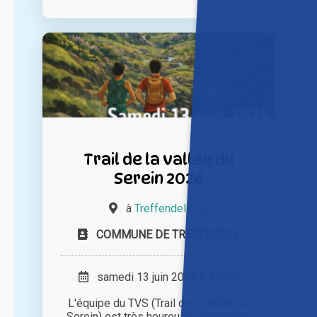
Trail de la vallée du
Serein 2026
à
Treffendel (35)
COMMUNE DE TREFFENDEL
samedi 13 juin 2026 à 14h00
L'équipe du TVS (Trail de la vallée du
Serein) est très heureuse d'organiser