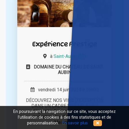
Expérience Prestige
à
Saint-Aubin (21)
DOMAINE DU CHATEAU DE SAINT
AUBIN
vendredi 14 juin 2024 à 10h00
DÉCOUVREZ NOS VINS D’EXCEPTION
DANS UN CADRE SOIGNÉ. 6 vins
dégustés Suivez le parcours de
En poursuivant la navigation sur ce site, vous acceptez
production des Grands Vins de la
l'utilisation de cookies à des fins statistiques et de
Maison [...]
personnalisation.
En savoir plus