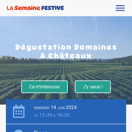
Dégustation Domaines
& Châteaux
Ca m'intéresse
J'y serai !
vendredi 14 juin 2024
de 13h30 à 16h30