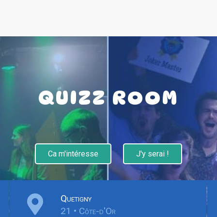
QUIZZ ROOM
Ca m'intéresse
J'y serai !
Quetigny
21 • Côte-d'Or