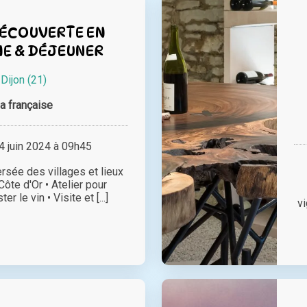
ÉCOUVERTE EN
E & DÉJEUNER
à
Dijon (21)
la française
 juin 2024 à 09h45
rsée des villages et lieux
Côte d'Or • Atelier pour
r le vin • Visite et [...]
v