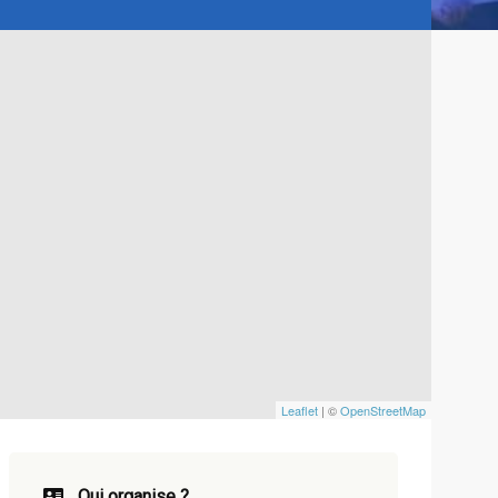
Leaflet
| ©
OpenStreetMap
Qui organise ?