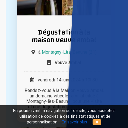
Dégustation à la
maison Veuve Ambal
à
Montagny-Lès-Beaune (21)
Veuve Ambal
vendredi 14 juin 2024 à 10h30
Rendez-vous à la Maison Veuve Ambal,
un domaine viticole familial situé à
Montagny-lès-Beaune, pour une visite
et une dégustation d'une heure et [...]
En poursuivant la navigation sur ce site, vous acceptez
l'utilisation de cookies à des fins statistiques et de
personnalisation.
En savoir plus