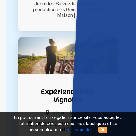
dégustés Suivez le parcours de
production des Grands Vins de la
Maison [...]
Expérience Vélo
Vignoble
à
Saint-Aubin (21)
En poursuivant la navigation sur ce site, vous acceptez
l'utilisation de cookies à des fins statistiques et de
DOMAINE DU CHATEAU DE SAINT
AUBIN
personnalisation.
En savoir plus