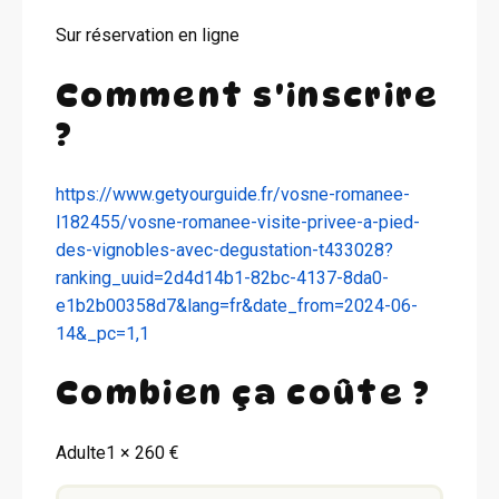
Sur réservation en ligne
Comment s'inscrire
?
https://www.getyourguide.fr/vosne-romanee-
l182455/vosne-romanee-visite-privee-a-pied-
des-vignobles-avec-degustation-t433028?
ranking_uuid=2d4d14b1-82bc-4137-8da0-
e1b2b00358d7&lang=fr&date_from=2024-06-
14&_pc=1,1
Combien ça coûte ?
Adulte1 × 260 €