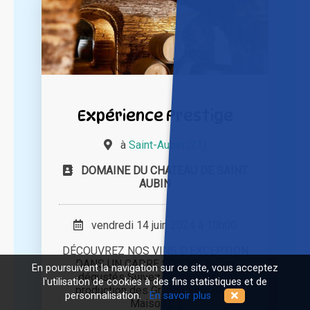
Expérience Prestige
à
Saint-Aubin (21)
DOMAINE DU CHATEAU DE SAINT
AUBIN
vendredi 14 juin 2024 à 10h00
DÉCOUVREZ NOS VINS D’EXCEPTION
DANS UN CADRE SOIGNÉ. 6 vins
En poursuivant la navigation sur ce site, vous acceptez
dégustés Suivez le parcours de
l'utilisation de cookies à des fins statistiques et de
production des Grands Vins de la
personnalisation.
En savoir plus
Maison [...]