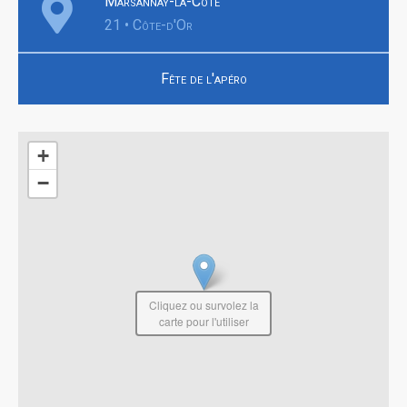
Marsannay-la-Côte
21 • Côte-d'Or
Fête de l'apéro
+
−
Cliquez ou survolez la
carte pour l'utiliser