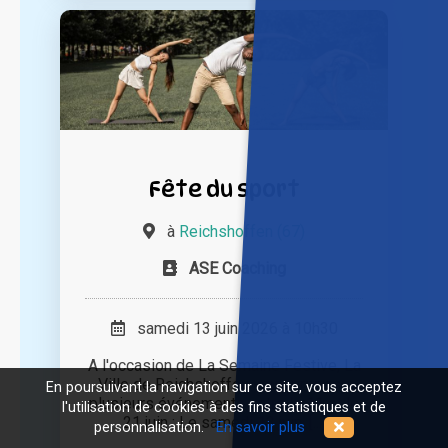
Fête du sport
à
Reichshoffen (67)
ASE Coaching
samedi 13 juin 2026 à 10h30
A l'occasion de La Semaine Festive, La
Ville de Reichshoffen vous propose
En poursuivant la navigation sur ce site, vous acceptez
plusieurs événements entre le 11 et le
l'utilisation de cookies à des fins statistiques et de
21 juin : Le samedi 13 juin, [...]
personnalisation.
En savoir plus