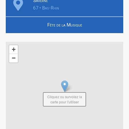
Saverne
67 • Bas-Rhin
Fête de la Musique
+
−
Cliquez ou survolez la
carte pour l'utiliser