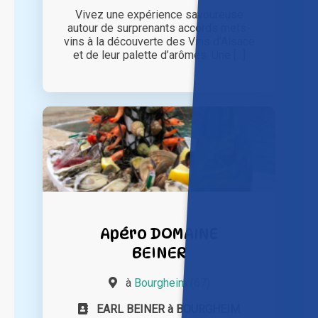
Vivez une expérience savoureuse
autour de surprenants accords mets-
vins à la découverte des Vins d’Alsace
et de leur palette d’arômes. Une [...]
Apéro DOMAINE
BEINER
à
Bourgheim (67)
EARL BEINER à BOURGHEIM