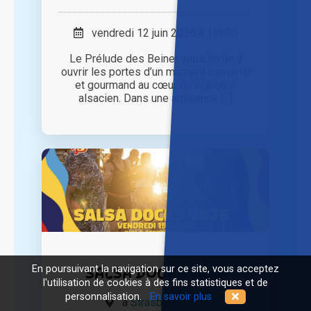
vendredi 12 juin 2026 à 19h00
Le Prélude des Beiner vous invite à
ouvrir les portes d’un moment convivial
et gourmand au cœur du vignoble
alsacien. Dans une ambiance [...]
En poursuivant la navigation sur ce site, vous acceptez
SALSA DOCKS 2026
l'utilisation de cookies à des fins statistiques et de
personnalisation.
En savoir plus
à
Strasbourg (67)