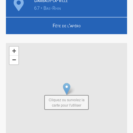
Dambach-la-Ville
67 • Bas-Rhin
Fête de l'apéro
+
−
Cliquez ou survolez la
carte pour l'utiliser