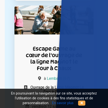
Escape Game au
cœur de l'ouvrage de
la ligne Maginot le
Four à Chaux
à
Lembach (67)
Ouvrage de la Ligne Maginot Le
Four à Chaux
En poursuivant la navigation sur ce site, vous acceptez
l'utilisation de cookies à des fins statistiques et de
personnalisation.
En savoir plus
vendredi 12 juin 2026 à 10h00