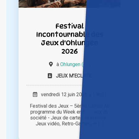
Festival
Incontournable des
Jeux d'Ohlungen
2026
à
Ohlungen (67)
JEUX M'ECLATE
vendredi 12 juin 2026 à 18h00
Festival des Jeux – 5ème Edition Au
programme du Week end : - Jeux de
société - Jeux de cartes et échecs -
Jeux vidéo, Retro-Gaming et [...]