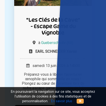
"Les Clés de la Cave"
- Escape Game du
Vignoble
à
Gueberschwihr (68)
EARL SCHNEIDER Xavier
samedi 13 juin 2026 à 14h00
Préparez-vous à libérer l'aventurier
œnophile qui sommeille en vous !
Plongez au cœur de l'aventure lors de
notre escape game : "Les clés de [...]
En poursuivant la navigation sur ce site, vous acceptez
l'utilisation de cookies à des fins statistiques et de
personnalisation.
En savoir plus