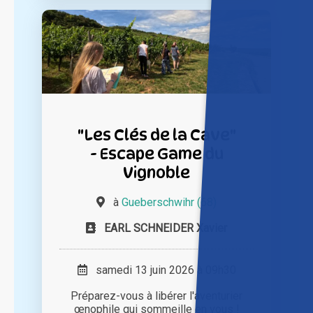
"Les Clés de la Cave"
- Escape Game du
Vignoble
à
Gueberschwihr (68)
EARL SCHNEIDER Xavier
samedi 13 juin 2026 à 09h30
Préparez-vous à libérer l'aventurier
œnophile qui sommeille en vous !