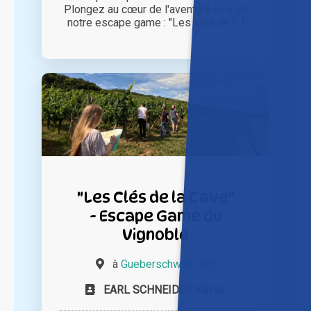
Plongez au cœur de l'aventure lors de
notre escape game : "Les clés de [...]
"Les Clés de la Cave"
- Escape Game du
Vignoble
à
Gueberschwihr (68)
EARL SCHNEIDER Xavier