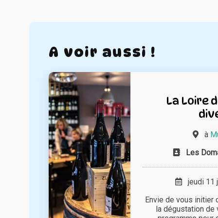
A voir aussi !
La Loire 
div
à
Mu
Les Doma
jeudi 11 
Envie de vous initier
la dégustation de 