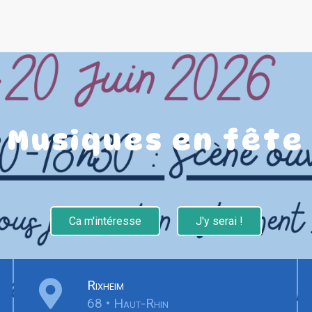
Musiques en fête
Ca m'intéresse
J'y serai !
Rixheim
68 • Haut-Rhin