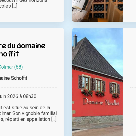
écouvrir des horizons
coles [...]
e du domaine
hoffit
Colmar (68)
ine Schoffit
juin 2026 à 08h30
 est situé au sein de la
olmar. Son vignoble familial
, réparti en appellation [...]