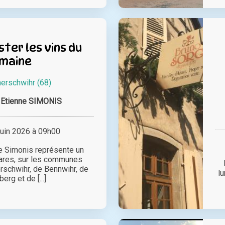
ter les vins du
maine
rschwihr (68)
 Etienne SIMONIS
juin 2026 à 09h00
e Simonis représente un
tares, sur les communes
schwihr, de Bennwihr, de
l
rg et de [...]