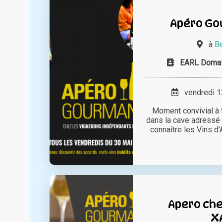
Apéro Go
à
Be
EARL Domai
vendredi 12
Moment convivial à tr
dans la cave adressé
connaître les Vins d'A
Apero ch
X