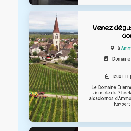
Venez dégus
do
à
Amme
Domaine
jeudi 11 
Le Domaine Etienn
vignoble de 7 hec
alsaciennes d’Ammer
Kaysersbe