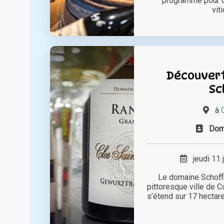
programme pour d
viti
Découvert
Sc
à
Doma
jeudi 11 
Le domaine Schoffit
pittoresque ville de C
s’étend sur 17 hectares