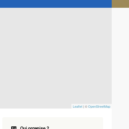
Leaflet
| ©
OpenStreetMap
Qui organise ?