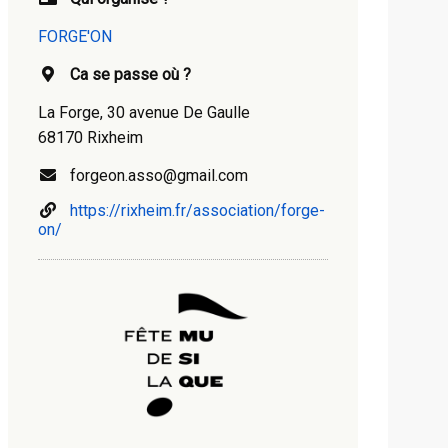
FORGE'ON
Ca se passe où ?
La Forge, 30 avenue De Gaulle
68170 Rixheim
forgeon.asso@gmail.com
https://rixheim.fr/association/forge-
on/