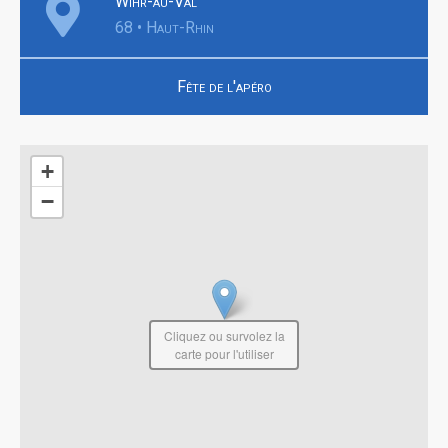
Wihr-au-Val
68 • Haut-Rhin
Fête de l'apéro
+
−
Cliquez ou survolez la
carte pour l'utiliser