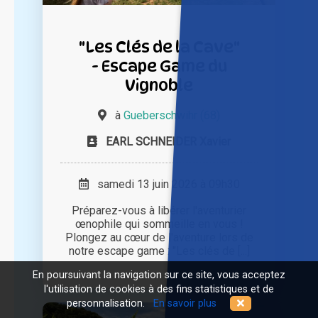
"Les Clés de la Cave"
- Escape Game du
Vignoble
à
Gueberschwihr (68)
EARL SCHNEIDER Xavier
samedi 13 juin 2026 à 09h30
Préparez-vous à libérer l'aventurier
œnophile qui sommeille en vous !
Plongez au cœur de l'aventure lors de
notre escape game : "Les clés de [...]
En poursuivant la navigation sur ce site, vous acceptez
l'utilisation de cookies à des fins statistiques et de
personnalisation.
En savoir plus