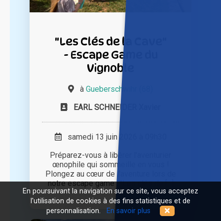
"Les Clés de la Cave"
- Escape Game du
Vignoble
à
Gueberschwihr (68)
EARL SCHNEIDER Xavier
samedi 13 juin 2026 à 09h30
Préparez-vous à libérer l'aventurier
œnophile qui sommeille en vous !
Plongez au cœur de l'aventure lors de
notre escape game : "Les clés de [...]
En poursuivant la navigation sur ce site, vous acceptez
l'utilisation de cookies à des fins statistiques et de
personnalisation.
En savoir plus