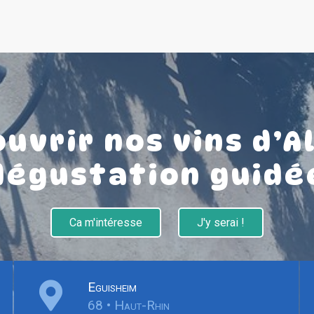
uvrir nos vins d’A
dégustation guidé
Ca m'intéresse
J'y serai !
Eguisheim
68 • Haut-Rhin