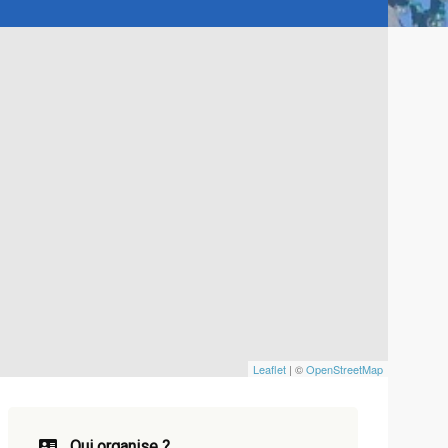
Leaflet
| ©
OpenStreetMap
Qui organise ?