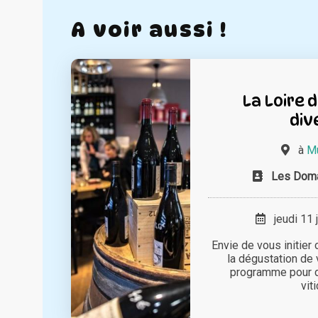
A voir aussi !
La Loire 
div
à
Mu
Les Doma
jeudi 11 
Envie de vous initier
la dégustation de 
programme pour d
viti