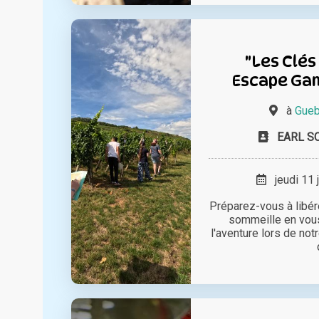
"Les Clés
Escape Gam
à
Gueb
EARL SC
jeudi 11 
Préparez-vous à libére
sommeille en vou
l'aventure lors de no