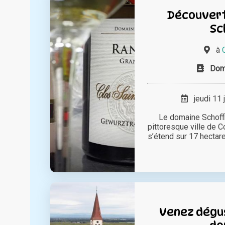
Découvert
Sc
à
Doma
jeudi 11 
Le domaine Schoffit
pittoresque ville de C
s’étend sur 17 hectares
Venez dégus