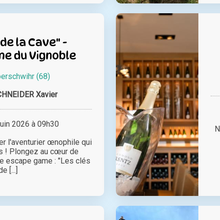
 de la Cave" -
e du Vignoble
erschwihr (68)
HNEIDER Xavier
juin 2026 à 09h30
N
r l'aventurier œnophile qui
s ! Plongez au cœur de
tre escape game : "Les clés
de [...]