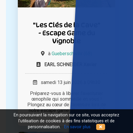
"Les Clés de la Cave"
- Escape Game du
Vignoble
à
Gueberschwihr (68)
EARL SCHNEIDER Xavier
samedi 13 juin 2026 à 09h30
Préparez-vous à libérer l'aventurier
œnophile qui sommeille en vous !
Plongez au cœur de l'aventure lors de
notre escape game : "Les clés de [...]
En poursuivant la navigation sur ce site, vous acceptez
l'utilisation de cookies à des fins statistiques et de
personnalisation.
En savoir plus