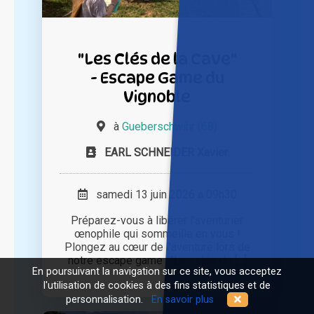
"Les Clés de la Cave"
- Escape Game du
Vignoble
à
Gueberschwihr (68)
EARL SCHNEIDER Xavier
samedi 13 juin 2026 à 09h30
Préparez-vous à libérer l'aventurier
œnophile qui sommeille en vous !
Plongez au cœur de l'aventure lors de
notre escape game : "Les clés de [...]
En poursuivant la navigation sur ce site, vous acceptez
l'utilisation de cookies à des fins statistiques et de
personnalisation.
En savoir plus