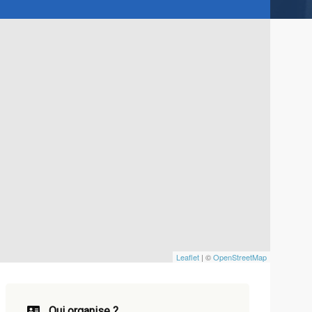
Leaflet
| ©
OpenStreetMap
Qui organise ?