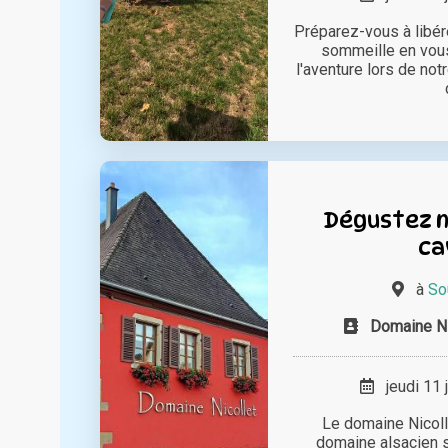
Préparez-vous à libére
sommeille en vou
l'aventure lors de no
Dégustez no
ca
à
So
Domaine Nic
jeudi 11 
Le domaine Nicolle
domaine alsacien 