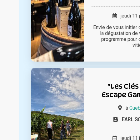
jeudi 11 
Envie de vous initier
la dégustation de 
programme pour d
viti
"Les Clés
Escape Gam
à
Gueb
EARL SC
jeudi 11 