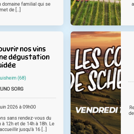
n domaine familial qui se
a
met de [...]
uvrir nos vins
une dégustation
uidée
uisheim (68)
RUNO SORG
juin 2026 à 09h00
Re
de
ons sans rendez-vous du
 à 12h et de 14h à 18h. Le
ueillir jusqu'à 16 [...]