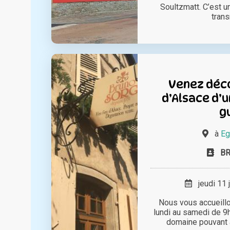
Soultzmatt. C’est u
trans
Venez déco
d’Alsace d’
g
à
Eg
B
jeudi 11 
Nous vous accueill
lundi au samedi de 9h
domaine pouvant acc