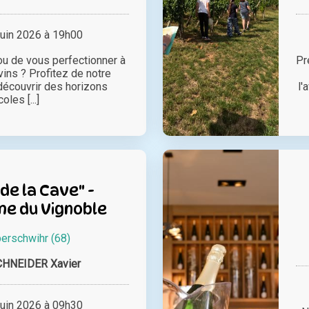
juin 2026 à 19h00
 ou de vous perfectionner à
Pr
vins ? Profitez de notre
écouvrir des horizons
l'
coles [...]
 de la Cave" -
e du Vignoble
erschwihr (68)
HNEIDER Xavier
juin 2026 à 09h30