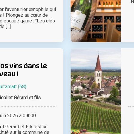
N
r l'aventurier œnophile qui
s ! Plongez au cœur de
tre escape game : "Les clés
de [...]
s vins dans le
veau !
ultzmatt (68)
ollet Gérard et fils
juin 2026 à 09h00
t Gérard et Fils est un
situé sur la commune de