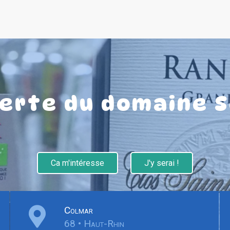
erte du domaine S
Ca m'intéresse
J'y serai !
Colmar
68 • Haut-Rhin