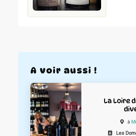
A voir aussi !
La Loire 
div
à
Mu
Les Doma