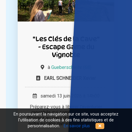
"Les Clés de la Cave"
- Escape Game du
Vignoble
à
Gueberschwihr (68)
EARL SCHNEIDER Xavier
samedi 13 juin 2026 à 14h00
Préparez-vous à libérer l'aventurier
œnophile qui sommeille en vous !
En poursuivant la navigation sur ce site, vous acceptez
Plongez au cœur de l'aventure lors de
l'utilisation de cookies à des fins statistiques et de
notre escape game : "Les clés de [...]
personnalisation.
En savoir plus