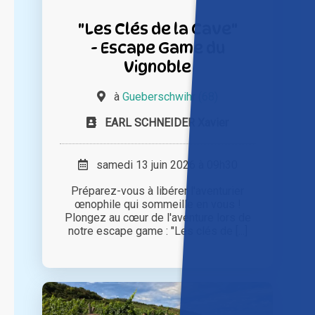
"Les Clés de la Cave"
- Escape Game du
Vignoble
à
Gueberschwihr (68)
EARL SCHNEIDER Xavier
samedi 13 juin 2026 à 09h30
Préparez-vous à libérer l'aventurier
œnophile qui sommeille en vous !
Plongez au cœur de l'aventure lors de
notre escape game : "Les clés de [...]