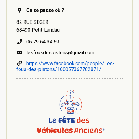
Ca se passe où ?
82 RUE SEGER
68490 Petit-Landau
06 79 64 34 69
lesfousdespistons@gmail.com
https://www.facebook.com/people/Les-
fous-des-pistons/100057367782871/