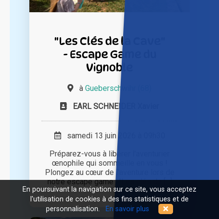
"Les Clés de la Cave"
- Escape Game du
Vignoble
à
Gueberschwihr (68)
EARL SCHNEIDER Xavier
samedi 13 juin 2026 à 09h30
Préparez-vous à libérer l'aventurier
œnophile qui sommeille en vous !
Plongez au cœur de l'aventure lors de
notre escape game : "Les clés de [...]
En poursuivant la navigation sur ce site, vous acceptez
l'utilisation de cookies à des fins statistiques et de
personnalisation.
En savoir plus