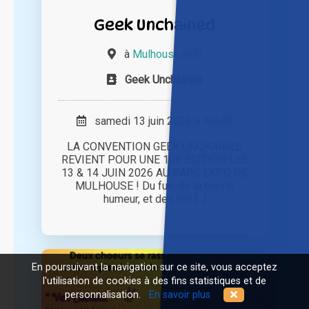
Geek Unchained
à
Mulhouse (68)
Geek Unchained
samedi 13 juin 2026 à 10h00
LA CONVENTION GEEK UNCHAINED
REVIENT POUR UNE 10E ÉDITION LES
13 & 14 JUIN 2026 AU PARC EXPO DE
MULHOUSE ! Du fun, de la bonne
humeur, et des tas [...]
En poursuivant la navigation sur ce site, vous acceptez
l'utilisation de cookies à des fins statistiques et de
personnalisation.
En savoir plus