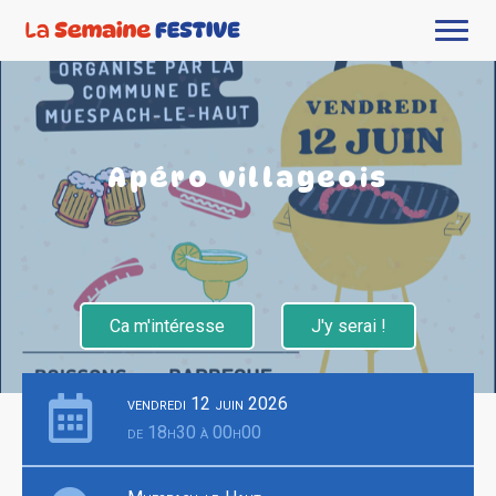
Apéro villageois
Ca m'intéresse
J'y serai !
vendredi 12 juin 2026
de 18h30 à 00h00