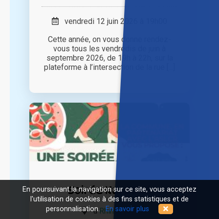
vendredi 12 juin 2026 à 19h00
Cette année, on vous donne rendez-
vous tous les vendredis de juin à
septembre 2026, de 19h à 22h, sur la
plateforme à l’intersection de la rue [...]
Soirée Karaoké
En poursuivant la navigation sur ce site, vous acceptez
l'utilisation de cookies à des fins statistiques et de
personnalisation.
En savoir plus
à
Rhinau (67)