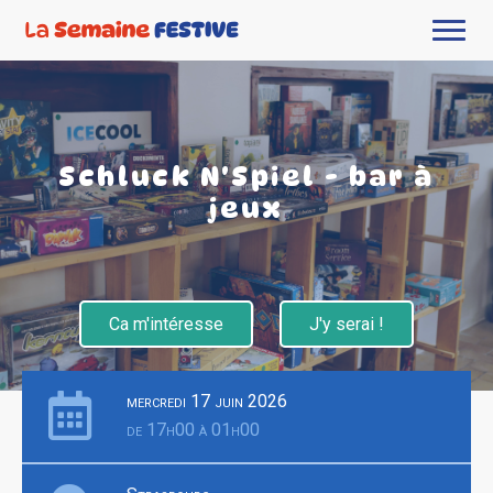
Schluck N'Spiel - bar à
jeux
Ca m'intéresse
J'y serai !
mercredi 17 juin 2026
de 17h00 à 01h00