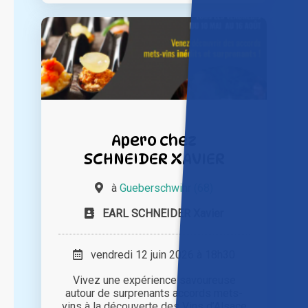
Apero chez
SCHNEIDER XAVIER
à
Gueberschwihr (68)
EARL SCHNEIDER Xavier
vendredi 12 juin 2026 à 18h30
Vivez une expérience savoureuse
autour de surprenants accords mets-
vins à la découverte des Vins d’Alsace