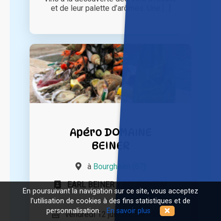
et de leur palette d’arômes. Une [...]
Apéro DOMAINE
BEINER
à
Bourgheim (67)
EARL BEINER à BOURGHEIM
En poursuivant la navigation sur ce site, vous acceptez
l'utilisation de cookies à des fins statistiques et de
personnalisation.
En savoir plus
vendredi 12 juin 2026 à 19h00