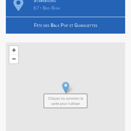
Strasbourg
67 • Bas-Rhin
Fête des Bals Pop et Guinguettes
+
−
Cliquez ou survolez la
carte pour l'utiliser