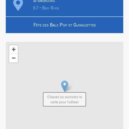
Strasbourg
67 • Bas-Rhin
Fête des Bals Pop et Guinguettes
+
−
Cliquez ou survolez la
carte pour l'utiliser